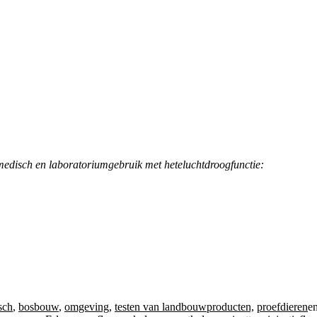
disch en laboratoriumgebruik met heteluchtdroogfunctie:
sch
,
bosbouw
,
omgeving
,
testen van landbouwproducten,
proefdieren
e