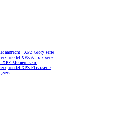
t aanrecht - XPZ Glory-serie
erk, model XPZ Aurora-serie
 - XPZ Moment-serie
erk, model XPZ Flash-serie
-serie