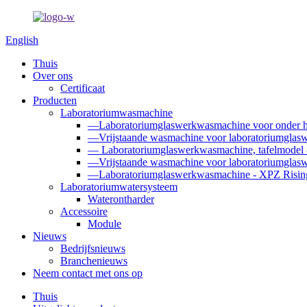
English
Thuis
Over ons
Certificaat
Producten
Laboratoriumwasmachine
—Laboratoriumglaswerkwasmachine voor onder he
—Vrijstaande wasmachine voor laboratoriumglasw
— Laboratoriumglaswerkwasmachine, tafelmodel
—Vrijstaande wasmachine voor laboratoriumglasw
—Laboratoriumglaswerkwasmachine - XPZ Rising
Laboratoriumwatersysteem
Waterontharder
Accessoire
Module
Nieuws
Bedrijfsnieuws
Branchenieuws
Neem contact met ons op
Thuis