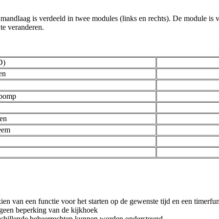
 mandlaag is verdeeld in twee modules (links en rechts). De module is
te veranderen.
D)
en
epomp
en
teem
zien van een functie voor het starten op de gewenste tijd en een timerfun
 geen beperking van de kijkhoek
chillende beheerrechten kunnen worden ondersteund.