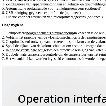
4. Zelfdiagnose van apparatuurstoringen en geluids- en tekstmeldinge
5. Automatische opslagfunctie voor reinigingsgegevens (optioneel)
6. USB-reinigingsgegevens exportfunctie (optioneel)
7. Functie voor het afdrukken van microprintergegevens (optioneel)
Hoge hygiëne
1. Geïmporteerd
hoogrendements circulatiepomp
In Zweden is de reini
2. Volgens het principe van de vloeistofmechanica is de reinigingspos
3. Geoptimaliseerd ontwerp van
de roterende sproeiarm van de vlakm
4. Spoel de zijkant van de kolom schuin af om ervoor te zorgen dat 
5.
In hoogte verstelbare beugel
om een ​​effectieve reiniging van vaten
6.
Dubbele watertemperatuur
controle om de temperatuur van het rein
7. Het wasmiddel kan worden ingesteld en automatisch worden toeg