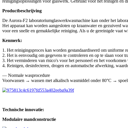
reinigingsoplossingen voor glaswerk. Gebruikt voor het reinigen en dr
Productbeschrijving
De Aurora-F2 laboratoriumglaswerkwasmachine kan onder het laborato
Het apparaat kan worden aangesloten op kraanwater en gezuiverd wate
voor een snelle en gemakkelijke reiniging. Als u de gereinigde vaat w
Kenmerk:
1. Het reinigingsproces kan worden gestandaardiseerd om uniforme re
2. Het is eenvoudig om gegevens te controleren en op te slaan voor t
3. Het verminderen van risico's voor het personeel en het voorkomen va
4. Reinigen, desinfecteren, drogen en automatische afwerking, waar
— Normale wasprocedure
Voorwassen → wassen met alkalisch wasmiddel onder 80°C → spoele
Technische innovatie:
Modulaire mandconstructie