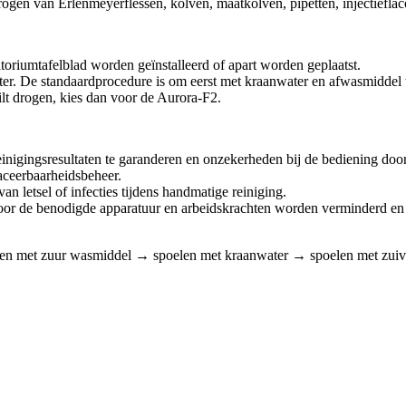
ogen van Erlenmeyerflessen, kolven, maatkolven, pipetten, injectieflaco
riumtafelblad worden geïnstalleerd of apart worden geplaatst.
r. De standaardprocedure is om eerst met kraanwater en afwasmiddel t
ilt drogen, kies dan voor de Aurora-F2.
inigingsresultaten te garanderen en onzekerheden bij de bediening doo
raceerbaarheidsbeheer.
n letsel of infecties tijdens handmatige reiniging.
door de benodigde apparatuur en arbeidskrachten worden verminderd en
n met zuur wasmiddel → spoelen met kraanwater → spoelen met zuiv