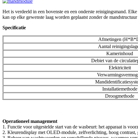
Het is verdeeld in een bovenste en een onderste reinigingsmand. Elke
kan op elke gewenste laag worden geplaatst zonder de mandstructuur 
Specificatie
Afmetingen (H*B*
Aantal reinigingslag
Kamerinhoud
Debiet van de circulati
Elektriciteit
Verwarmingsvermog
Mandidentificatiesys
Installatiemethode
Droogmethode
Operationeel management
1. Functie voor uitgestelde start van de wasbeurt: het apparaat is voor
2. Kleurendisplay met OLED-module, zelfverlichting, hoog contrast,
3. Beheer van wachtwoorden op verschillende niveaus, waarmee vers