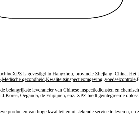
achine
XPZ is gevestigd in Hangzhou, provincie Zhejiang, China. Het be
e
,
Medische gezondheid
,
Kwaliteitsinspectieomgeving
,
voedselcontrole
,
 de belangrijkste leverancier van Chinese inspectiediensten en chemisch
d-Korea, Oeganda, de Filipijnen, enz. XPZ biedt geïntegreerde oplossing
ve producten van hoge kwaliteit en uitstekende service te leveren, en