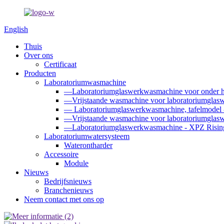
English
Thuis
Over ons
Certificaat
Producten
Laboratoriumwasmachine
—Laboratoriumglaswerkwasmachine voor onder he
—Vrijstaande wasmachine voor laboratoriumglasw
— Laboratoriumglaswerkwasmachine, tafelmodel
—Vrijstaande wasmachine voor laboratoriumglasw
—Laboratoriumglaswerkwasmachine - XPZ Rising
Laboratoriumwatersysteem
Waterontharder
Accessoire
Module
Nieuws
Bedrijfsnieuws
Branchenieuws
Neem contact met ons op