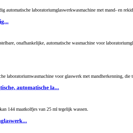
g...
tische, automatische la...
glaswerk...