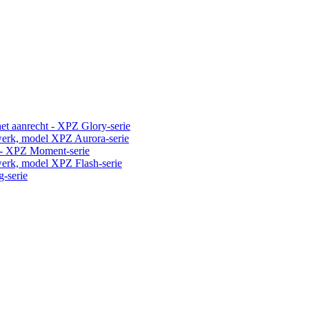
t aanrecht - XPZ Glory-serie
erk, model XPZ Aurora-serie
 - XPZ Moment-serie
erk, model XPZ Flash-serie
-serie