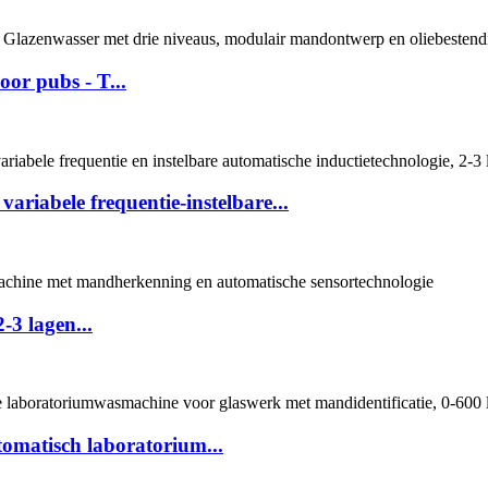
or pubs - T...
riabele frequentie-instelbare...
3 lagen...
utomatisch laboratorium...