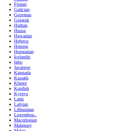
Frisian
Galician
Georgian
Gujarati
Haitian
Hausa
Hawaiian
Hebrew
Hmong
Hungarian
Icelandic
Igbo
Javanese
Kannada
Kazakh
Khmer
Kurdish
Kyrgyz
Latin
Latvian
Lithuanian
Luxembou..
Macedonian
Malagasy
Malay