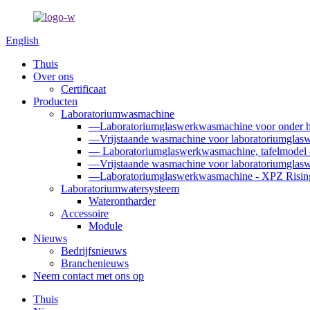
English
Thuis
Over ons
Certificaat
Producten
Laboratoriumwasmachine
—Laboratoriumglaswerkwasmachine voor onder he
—Vrijstaande wasmachine voor laboratoriumglasw
— Laboratoriumglaswerkwasmachine, tafelmodel
—Vrijstaande wasmachine voor laboratoriumglasw
—Laboratoriumglaswerkwasmachine - XPZ Rising
Laboratoriumwatersysteem
Waterontharder
Accessoire
Module
Nieuws
Bedrijfsnieuws
Branchenieuws
Neem contact met ons op
Thuis