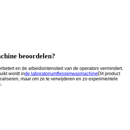
achine beoordelen?
erbetert en de arbeidsintensiteit van de operators vermindert.
ikt wordt in
de laboratoriumflessenwasmachine
Dit product
utraliseren, maar om ze te verwijderen en zo experimentele
.