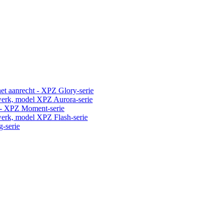
t aanrecht - XPZ Glory-serie
erk, model XPZ Aurora-serie
 - XPZ Moment-serie
erk, model XPZ Flash-serie
-serie