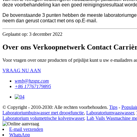
deze voorbehandeling kan een goed reinigingsresultaat worde
De bovenstaande 3 punten hebben de meeste laboratoriumge
neem dan gerust contact met ons op.
E-mail.
Geplaatst op: 3 december 2022
Over ons Verkoopnetwerk Contact Carriè
Voor vragen over onze producten of prijslijst kunt u uw e-mailadres 
VRAAG NU AAN
wmb@hzxpz.com
+86 17767179895
© Copyright - 2010-2030: Alle rechten voorbehouden.
Tips
-
Populai
Laboratoriumbuiswasser met droogfunctie
,
Laboratoriumvaaswasser
,
Laboratorium volumetrische kolvenwasser
,
Lab Vails Wasmachine me
E-mail verzenden
WhatsApp