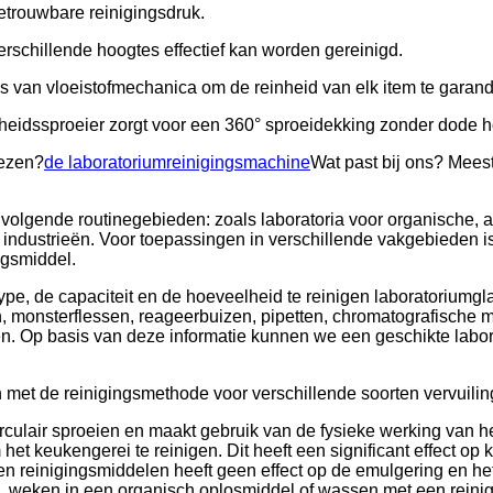
betrouwbare reinigingsdruk.
rschillende hoogtes effectief kan worden gereinigd.
es van vloeistofmechanica om de reinheid van elk item te garan
heidssproeier zorgt voor een 360° sproeidekking zonder dode 
iezen?
de laboratoriumreinigingsmachine
Wat past bij ons? Mees
volgende routinegebieden: zoals laboratoria voor organische, a
ndustrieën. Voor toepassingen in verschillende vakgebieden is
ngsmiddel.
pe, de capaciteit en de hoeveelheid te reinigen laboratoriumg
, monsterflessen, reageerbuizen, pipetten, chromatografische mo
 vaten. Op basis van deze informatie kunnen we een geschikte l
 met de reinigingsmethode voor verschillende soorten vervuilin
rculair sproeien en maakt gebruik van de fysieke werking van 
t keukengerei te reinigen. Dit heeft een significant effect op k
en reinigingsmiddelen heeft geen effect op de emulgering en het
, weken in een organisch oplosmiddel of wassen met een reinigin