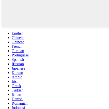
English
Chinese
Chinese
French
German
Portuguese
Spanish
Russian
Japanese
Korean
Arabic
Irish
Greek
Turkish
Italian
Danish
Romanian
Indonesian