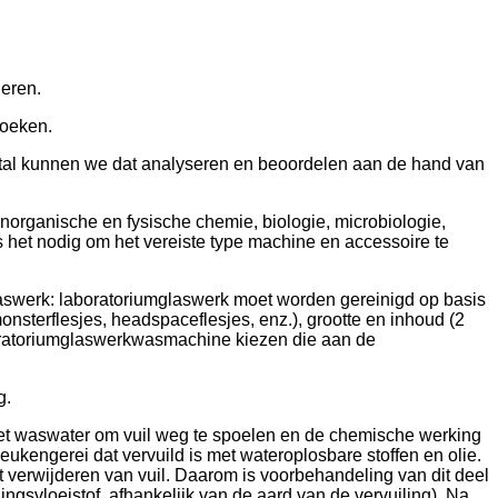
deren.
hoeken.
tal kunnen we dat analyseren en beoordelen aan de hand van
norganische en fysische chemie, biologie, microbiologie,
 het nodig om het vereiste type machine en accessoire te
laswerk: laboratoriumglaswerk moet worden gereinigd op basis
nsterflesjes, headspaceflesjes, enz.), grootte en inhoud (2
aboratoriumglaswerkwasmachine kiezen die aan de
g.
het waswater om vuil weg te spoelen en de chemische werking
eukengerei dat vervuild is met wateroplosbare stoffen en olie.
 verwijderen van vuil. Daarom is voorbehandeling van dit deel
gsvloeistof, afhankelijk van de aard van de vervuiling). Na