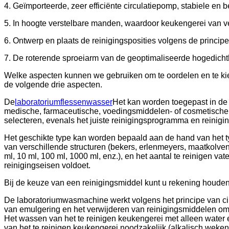
4. Geïmporteerde, zeer efficiënte circulatiepomp, stabiele en 
5. In hoogte verstelbare manden, waardoor keukengerei van ve
6. Ontwerp en plaats de reinigingsposities volgens de princip
7. De roterende sproeiarm van de geoptimaliseerde hogedicht
Welke aspecten kunnen we gebruiken om te oordelen en te k
de volgende drie aspecten.
De
laboratoriumflessenwasser
Het kan worden toegepast in de 
medische, farmaceutische, voedingsmiddelen- of cosmetische i
selecteren, evenals het juiste reinigingsprogramma en reinigi
Het geschikte type kan worden bepaald aan de hand van het ty
van verschillende structuren (bekers, erlenmeyers, maatkolven
ml, 10 ml, 100 ml, 1000 ml, enz.), en het aantal te reinigen
reinigingseisen voldoet.
Bij de keuze van een reinigingsmiddel kunt u rekening houden
De laboratoriumwasmachine werkt volgens het principe van ci
van emulgering en het verwijderen van reinigingsmiddelen om he
Het wassen van het te reinigen keukengerei met alleen water 
van het te reinigen keukengerei noodzakelijk (alkalisch weken