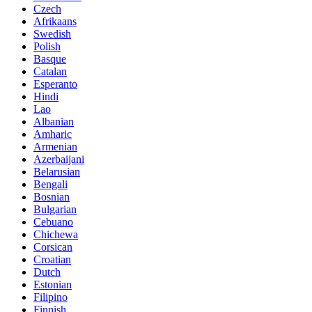
Czech
Afrikaans
Swedish
Polish
Basque
Catalan
Esperanto
Hindi
Lao
Albanian
Amharic
Armenian
Azerbaijani
Belarusian
Bengali
Bosnian
Bulgarian
Cebuano
Chichewa
Corsican
Croatian
Dutch
Estonian
Filipino
Finnish