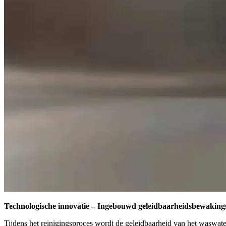
Technologische innovatie – Ingebouwd geleidbaarheidsbewakings
Tijdens het reinigingsproces wordt de geleidbaarheid van het waswat