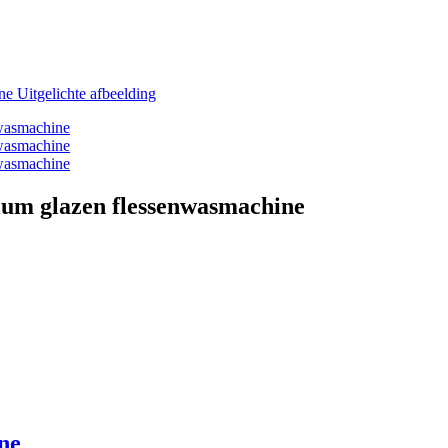
rium glazen flessenwasmachine
ne