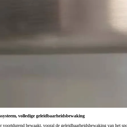
systeem, volledige geleidbaarheidsbewaking
er voortdurend bewaakt, vooral de geleidbaarheidsbewaking van het sp