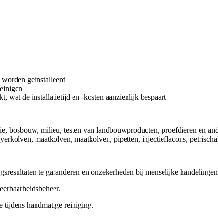
l worden geïnstalleerd
reinigen
kt, wat de installatietijd en -kosten aanzienlijk bespaart
e, bosbouw, milieu, testen van landbouwproducten, proefdieren en an
erkolven, maatkolven, maatkolven, pipetten, injectieflacons, petrischa
gsresultaten te garanderen en onzekerheden bij menselijke handelingen
eerbaarheidsbeheer.
e tijdens handmatige reiniging.